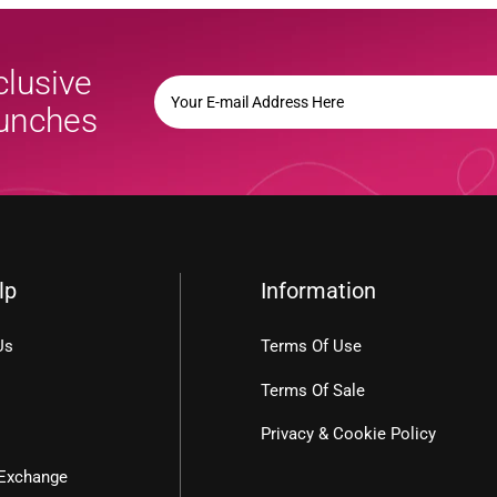
clusive
YOUR
E-
aunches
MAIL
ADDRESS
HERE
lp
Information
Us
Terms Of Use
Terms Of Sale
Privacy & Cookie Policy
 Exchange